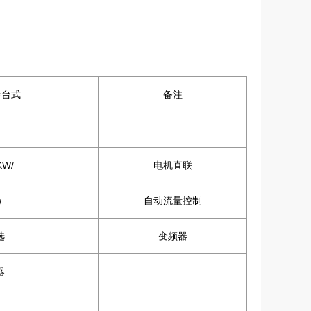
转台式
备注
KW/
电机直联
个）
自动流量控制
选
变频器
器