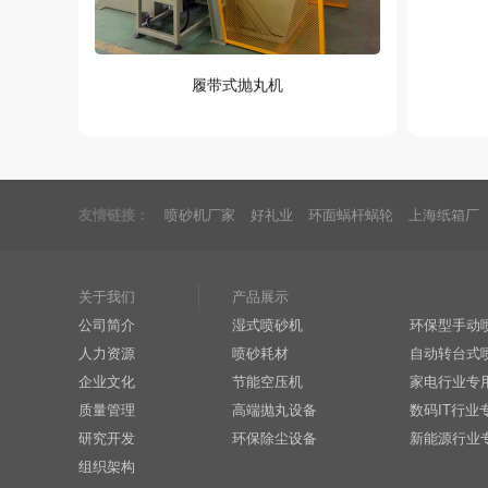
履带式抛丸机
友情链接：
喷砂机厂家
好礼业
环面蜗杆蜗轮
上海纸箱厂
关于我们
产品展示
公司简介
湿式喷砂机
环保型手动
人力资源
喷砂耗材
自动转台式
企业文化
节能空压机
家电行业专
质量管理
高端抛丸设备
数码IT行业
研究开发
环保除尘设备
新能源行业
组织架构