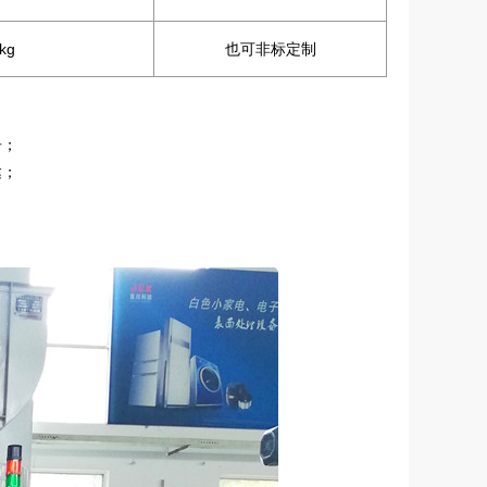
kg
也可非标定制
告；
达；
；