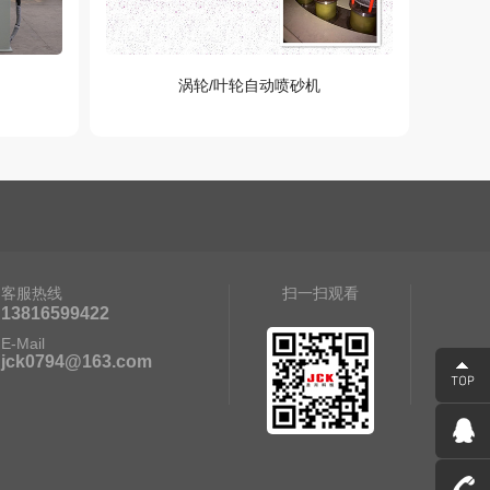
涡轮/叶轮自动喷砂机
客服热线
扫一扫观看
13816599422
E-Mail
jck0794@163.com