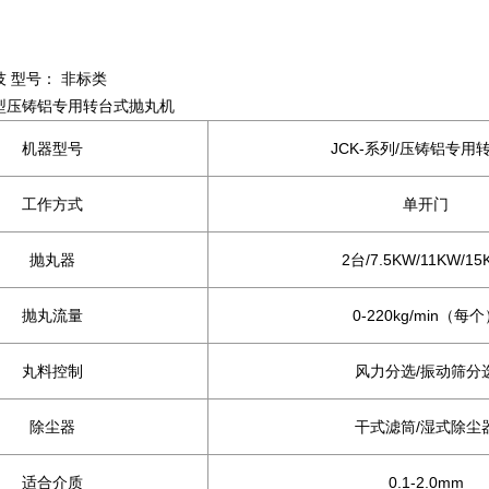
技 型号： 非标类
型压铸铝专用转台式抛丸机
机器型号
JCK-系列/压铸铝专用
工作方式
单开门
抛丸器
2台/7.5KW/11KW/15
抛丸流量
0-220kg/min（每
丸料控制
风力分选/振动筛分
除尘器
干式滤筒/湿式除尘
适合介质
0.1-2.0mm